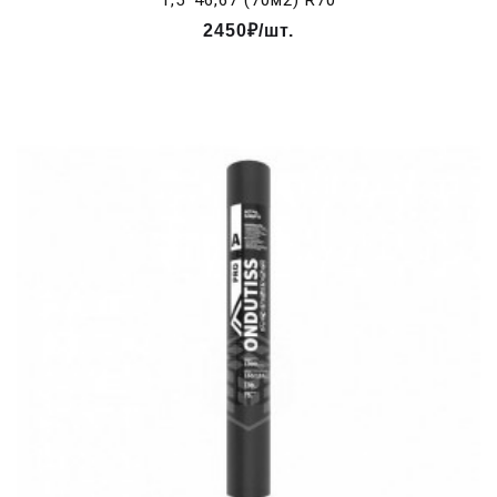
1,5*46,67 (70м2) R70
2450₽/шт.