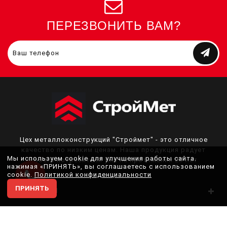
ПЕРЕЗВОНИТЬ ВАМ?
Цех металлоконструкций "Строймет" - это отличное
качество по низким ценам. Наша продукция радует
Мы используем cookie для улучшения работы сайта.
своего потребителя уже на протяжении 20 лет
нажимая «ПРИНЯТЬ», вы соглашаетесь с использованием
cookie.
Политикой конфиденциальности
ПРИНЯТЬ
КАТЕГОРИИ
О НАС