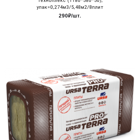
Техноплекс (1180*580*50),
упак=0,274м3/5,48м2/8плит
290₽/шт.