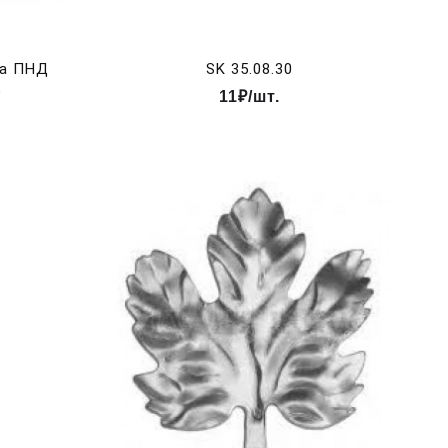
ка ПНД
SK 35.08.30
)
11₽/шт.