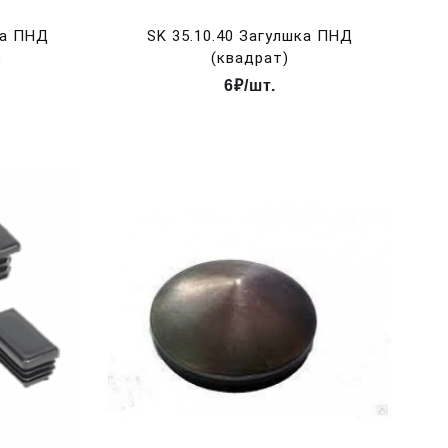
ка ПНД
SK 35.10.40 Загулшка ПНД
)
(квадрат)
6₽/шт.