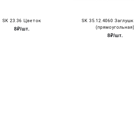
SK 23.36 Цветок
SK 35.12.4060 Заглуш
(прямоугольная
8₽/шт.
8₽/шт.