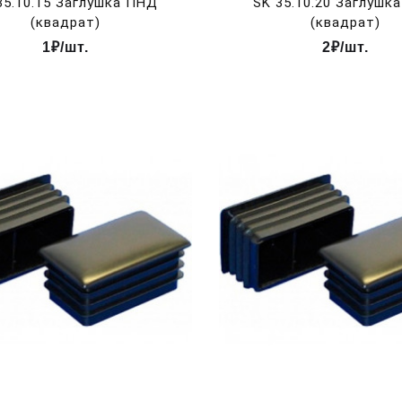
35.10.15 Заглушка ПНД
SK 35.10.20 Заглушк
(квадрат)
(квадрат)
1₽/шт.
2₽/шт.