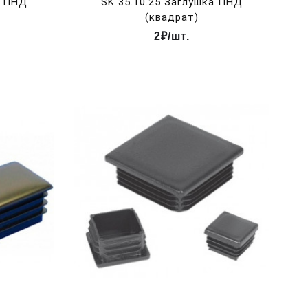
а ПНД
SK 35.10.25 Заглушка ПНД
(квадрат)
2₽/шт.