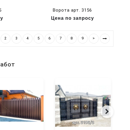
5
Ворота арт. 3156
су
Цена по запросу
2
3
4
5
6
7
8
9
>
работ