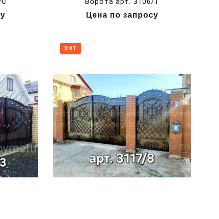
/0
Ворота арт. 3106/1
су
Цена по запросу
ХИТ