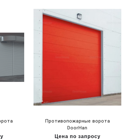
орота
Противопожарные ворота
DoorHan
су
Цена по запросу