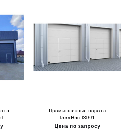
рота
Промышленные ворота
nd
DoorHan ISD01
су
Цена по запросу